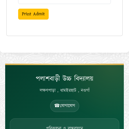
পলাশবাড়ী উচ্চ বিদ্যালয়
লক্ষণপাড়া , ধামইরহাট , নওগাঁ
☎
যোগাযোগ
পরিকল্পনা ও বাস্তবায়নে