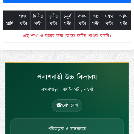
প্রথম
দ্বিতীয়
তৃতীয়
চতুর্থ
পঞ্চম
ষষ্ঠ
সপ্তম
অষ্টম
শ্রেণি
ঘণ্টা
ঘণ্টা
ঘণ্টা
ঘণ্টা
ঘণ্টা
ঘণ্টা
ঘণ্টা
ঘণ্টা
এই শাখা ও বারের জন্য কোনো রুটিন পাওয়া যায়নি।
পলাশবাড়ী উচ্চ বিদ্যালয়
লক্ষণপাড়া , ধামইরহাট , নওগাঁ
☎
যোগাযোগ
পরিকল্পনা ও বাস্তবায়নে