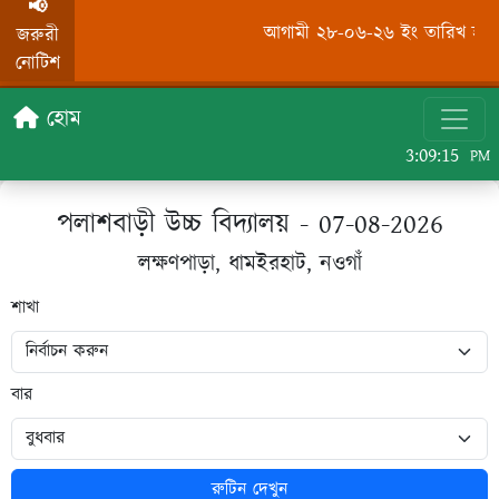
📢
আগামী ২৮-০৬-২৬ ইং তারিখ হতে অর
জরুরী
নোটিশ
হোম
3:09:15
PM
পলাশবাড়ী উচ্চ বিদ্যালয় - 07-08-2026
লক্ষণপাড়া, ধামইরহাট, নওগাঁ
শাখা
বার
রুটিন দেখুন