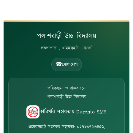
পলাশবাড়ী উচ্চ বিদ্যালয়
লক্ষণপাড়া , ধামইরহাট , নওগাঁ
☎
যোগাযোগ
পরিকল্পনা ও বাস্তবায়নে
পলাশবাড়ী উচ্চ বিদ্যালয়
কারিগরি সহায়তায় Duronto SMS
ওয়েবসাইট সংক্রান্ত সহায়তা: ০১৭১৩৭২৩৪৫১,