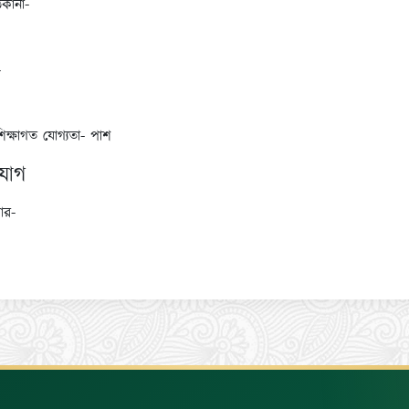
িকানা-
-
শিক্ষাগত যোগ্যতা- পাশ
যোগ
ার-