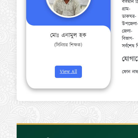
বর্তমান ঠ
গ্রাম-
ডাকঘর-
উপজেলা
জেলা-
মোঃ এনামুল হক
বিভাগ-
(সিনিয়র শিক্ষক)
সর্বশেষ 
যোগা
View All
ফোন নাম্ব