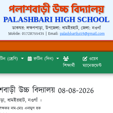
পলাশবাড়ী উচ্চ বিদ্যালয়
PALASHBARI HIGH SCHOOL
ডাকঘর: লক্ষণপাড়া, উপজেলা: ধামইরহাট, জেলা: নওগাঁ
Mobile:
01728755435
| Email:
palashbarihs59@gmail.com
টিন (শ্রেণি)
রুটিন (দিন)
ওয়েব
শিক্ষার্থী
ম্যানেজমেন্ট
বাড়ী উচ্চ বিদ্যালয় 08-08-2026
াড়া, ধামইরহাট, নওগাঁ ।
শিক্ষকর নাম-মোঃ এনামুল হক