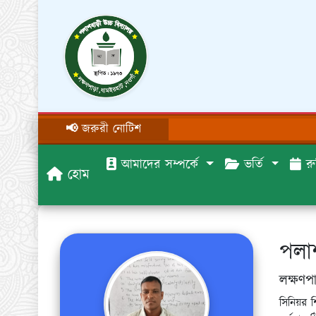
📢 জরুরী নোটিশ
আমাদের সম্পর্কে
ভর্তি
রু
হোম
পলাশ
লক্ষণপ
সিনিয়র 