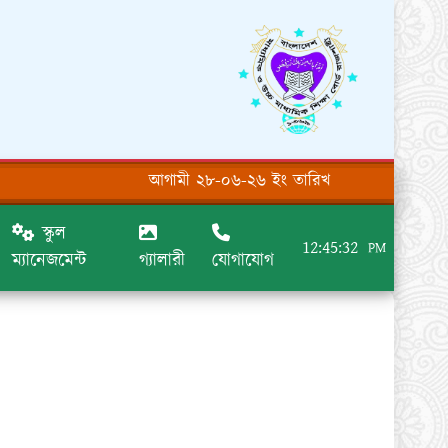
আগামী ২৮-০৬-২৬ ইং তারিখ হতে অর্ধ বাষিক পরিক
স্কুল
12:45:32
PM
ম্যানেজমেন্ট
গ্যালারী
যোগাযোগ