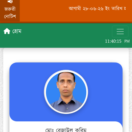
📢
আগামী ২৮-০৬-২৬ ইং তারিখ হতে অর
জরুরী
নোটিশ
হোম
11:40:15
PM
মোঃ রেজাউল করিম