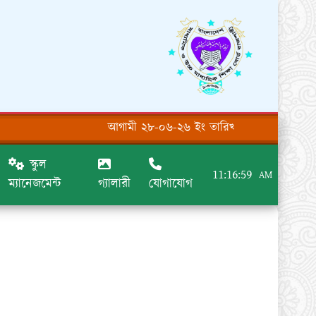
আগামী ২৮-০৬-২৬ ইং তারিখ হতে অর্ধ বাষিক পরি
স্কুল
11:16:59
AM
ম্যানেজমেন্ট
গ্যালারী
যোগাযোগ