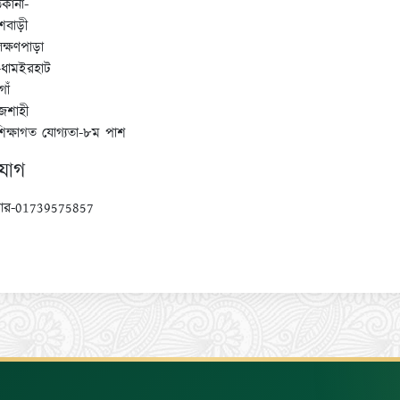
িকানা-
াশবাড়ী
ক্ষণপাড়া
ধামইরহাট
াঁ
জশাহী
শিক্ষাগত যোগ্যতা-৮ম পাশ
যোগ
্বার-01739575857