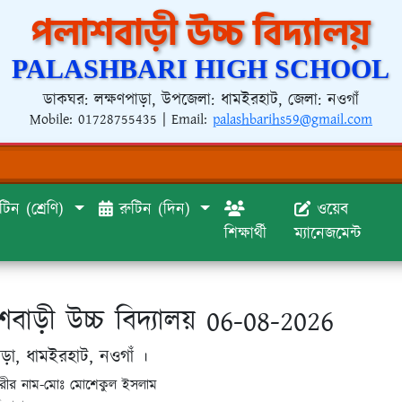
পলাশবাড়ী উচ্চ বিদ্যালয়
PALASHBARI HIGH SCHOOL
ডাকঘর: লক্ষণপাড়া, উপজেলা: ধামইরহাট, জেলা: নওগাঁ
Mobile:
01728755435
| Email:
palashbarihs59@gmail.com
টিন (শ্রেণি)
রুটিন (দিন)
ওয়েব
শিক্ষার্থী
ম্যানেজমেন্ট
বাড়ী উচ্চ বিদ্যালয় 06-08-2026
াড়া, ধামইরহাট, নওগাঁ ।
রহরীর নাম-মোঃ মোশেকুল ইসলাম