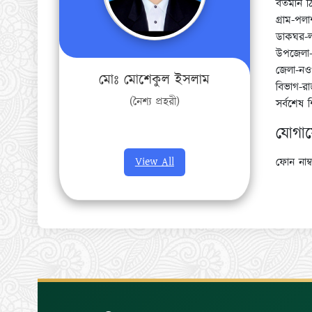
বর্তমান ঠ
গ্রাম-পল
ডাকঘর-ল
উপজেলা-
জেলা-নওগ
মোঃ মোশেকুল ইসলাম
বিভাগ-রা
(নৈশ্য প্রহরী)
সর্বশেষ 
যোগা
View All
ফোন নাম