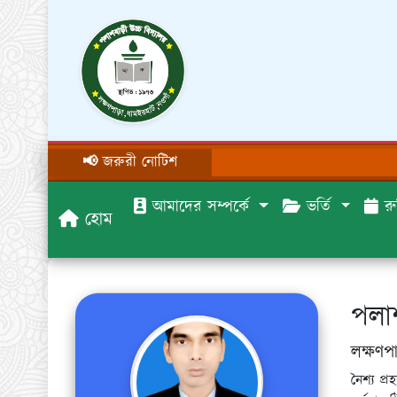
📢 জরুরী নোটিশ
আমাদের সম্পর্কে
ভর্তি
রু
হোম
পলাশ
লক্ষণপ
নৈশ্য প্